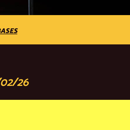
BASES
/02/26